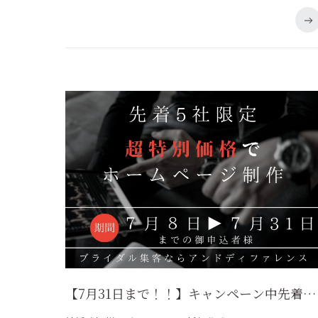
【7月31日まで！！】キャンペーン中先着5社限定 ホームページ制作 20%割引！