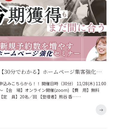
【30分でわかる】ホームページ集客強化セミナー！年末年始商戦対策にも◎
申込みこちらから！！ 開催日時（30分） 11/28(木) 11:00
～ 【会 場】オンライン開催(zoom) 【費 用】無料
【定 員】20名／回 【登壇者】熊谷 香……