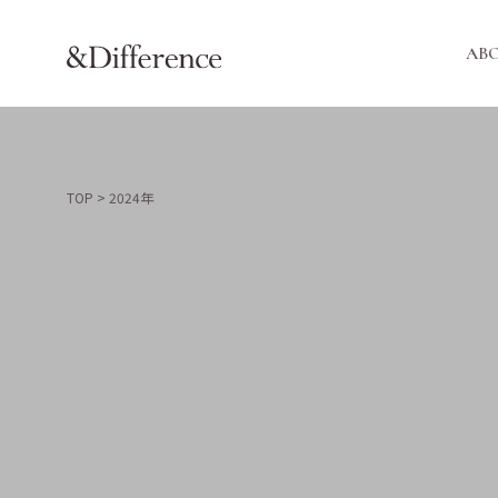
AB
TOP
>
2024年